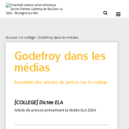
Aller
Outils
au
personnels
contenu.


|
Aller
à
la
navigation
Accueil
›
Le collège
›
Godefroy dans les médias
Godefroy dans les
médias
Ensemble des articles de presse sur le collège
[COLLEGE] Dictée ELA
Article de presse présentant la dictée ELA 2024