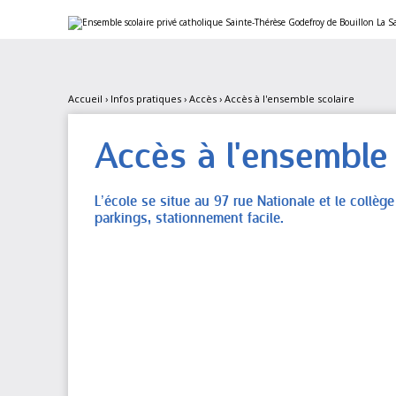
Aller
Outils
au
personnels
contenu.
|
Aller
à
la
navigation
Accueil
›
Infos pratiques
›
Accès
›
Accès à l'ensemble scolaire
Accès à l'ensemble 
L’école se situe au 97 rue Nationale et le collè
parkings, stationnement facile.