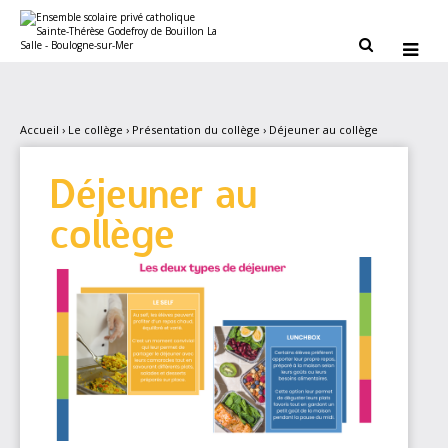
Aller
Outils
au
personnels
contenu.


|
Aller
à
la
navigation
Accueil
›
Le collège
›
Présentation du collège
›
Déjeuner au collège
Déjeuner au
collège