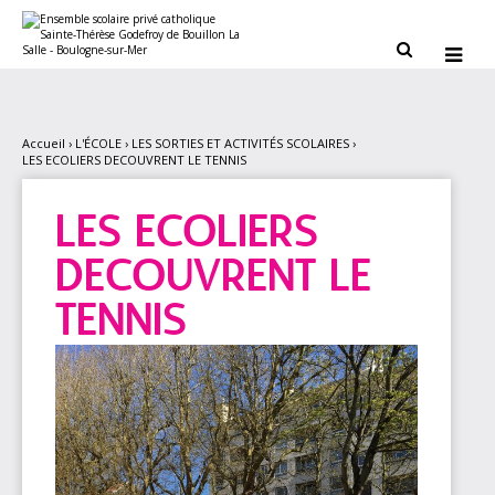
Aller
Outils
au
personnels
contenu.


|
Aller
à
la
navigation
Accueil
›
L'ÉCOLE
›
LES SORTIES ET ACTIVITÉS SCOLAIRES
›
LES ECOLIERS DECOUVRENT LE TENNIS
LES ECOLIERS
DECOUVRENT LE
TENNIS