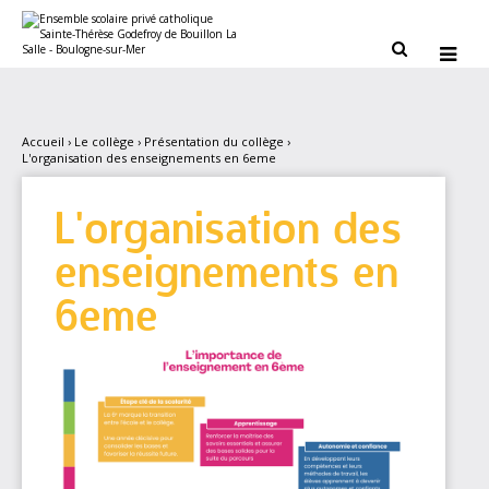
Aller
Outils
au
personnels
contenu.


|
Aller
à
la
navigation
Accueil
›
Le collège
›
Présentation du collège
›
L'organisation des enseignements en 6eme
L'organisation des
enseignements en
6eme