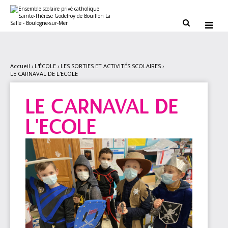
Aller
Outils
au
personnels
contenu.


|
Aller
à
la
navigation
Accueil
›
L'ÉCOLE
›
LES SORTIES ET ACTIVITÉS SCOLAIRES
›
LE CARNAVAL DE L'ECOLE
LE CARNAVAL DE
L'ECOLE