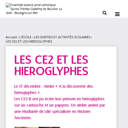
Aller
Outils
au
personnels
contenu.


|
Aller
à
la
navigation
Accueil
›
L'ÉCOLE
›
LES SORTIES ET ACTIVITÉS SCOLAIRES
›
LES CE2 ET LES HIEROGLYPHES
LES CE2 ET LES
HIEROGLYPHES
Le 17 décembre : Atelier « A la découverte des
hiéroglyphes ».
Les CE2 B ont pu écrire leur prénom en hiéroglyphes
sur un cartouche et un papyrus. Un atelier animé par
une étudiante de Lille spécialisée en Histoire
Ancienne.