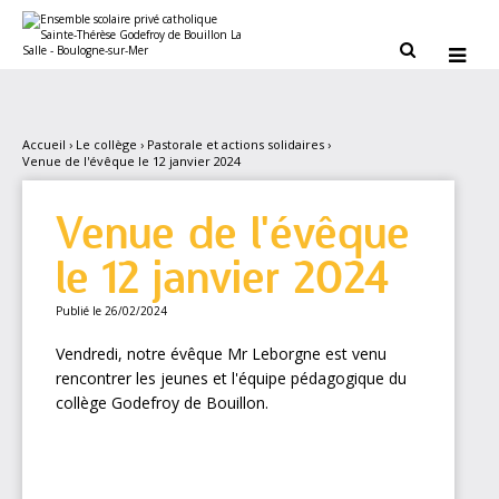
Aller
Outils
au
personnels
contenu.


|
Aller
à
la
navigation
Accueil
›
Le collège
›
Pastorale et actions solidaires
›
Venue de l'évêque le 12 janvier 2024
Venue de l'évêque
le 12 janvier 2024
Publié le 26/02/2024
Vendredi, notre évêque Mr Leborgne est venu
rencontrer les jeunes et l'équipe pédagogique du
collège Godefroy de Bouillon.