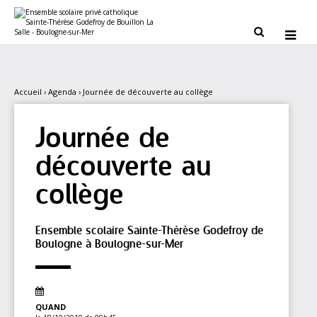
Aller
Outils
au
personnels
contenu.


|
Aller
à
la
navigation
Accueil
›
Agenda
›
Journée de découverte au collège
Journée de
découverte au
collège
Ensemble scolaire Sainte-Thérèse Godefroy de
Boulogne à Boulogne-sur-Mer
QUAND