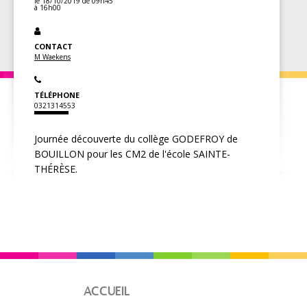
le 18/10/2019
de 09h45
à 16h00
CONTACT
M Waekens
TÉLÉPHONE
0321314553
Journée découverte du collège GODEFROY de
BOUILLON pour les CM2 de l'école SAINTE-
THÉRÈSE.
ACCUEIL