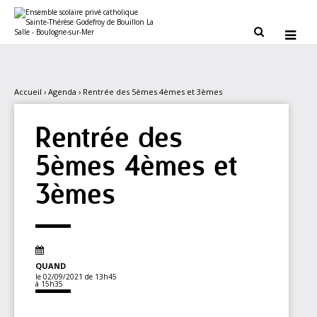
Aller
Outils
au
personnels
contenu.


|
Aller
à
la
navigation
Accueil
›
Agenda
›
Rentrée des 5èmes 4èmes et 3èmes
Rentrée des
5èmes 4èmes et
3èmes
QUAND
le 02/09/2021
de 13h45
à 15h35