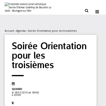
Aller
Outils
au
personnels
contenu.


|
Aller
à
la
navigation
Accueil
›
Agenda
›
Soirée Orientation pour les troisièmes
Soirée Orientation
pour les
troisièmes
QUAND
le 18/01/2019
de 18h00
à 20h00