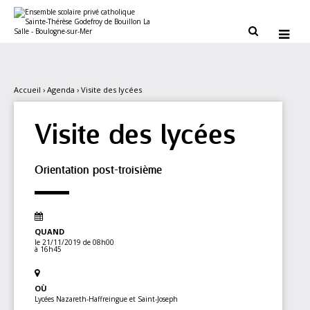
Aller
Outils
au
personnels
contenu.


|
Aller
à
la
navigation
Accueil
›
Agenda
›
Visite des lycées
Visite des lycées
Orientation post-troisième
QUAND
le 21/11/2019
de 08h00
à 16h45
OÙ
Lycées Nazareth-Haffreingue et Saint-Joseph