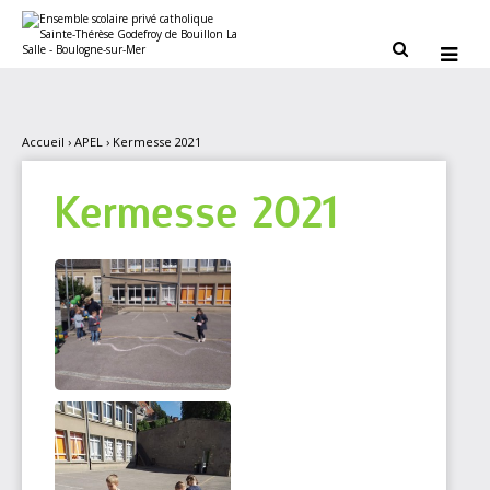
Aller
Outils
au
personnels
contenu.


|
Aller
à
la
navigation
Accueil
›
APEL
›
Kermesse 2021
Kermesse 2021