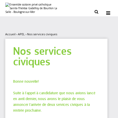
Aller
Outils
au
personnels
contenu.


|
Aller
à
la
navigation
Accueil
›
APEL
›
Nos services civiques
Nos services
civiques
Bonne nouvelle!
Suite à l’appel à candidature que nous avions lancé
en avril dernier, nous avons le plaisir de vous
annoncer l’arrivée de deux services civiques à la
rentrée prochaine.