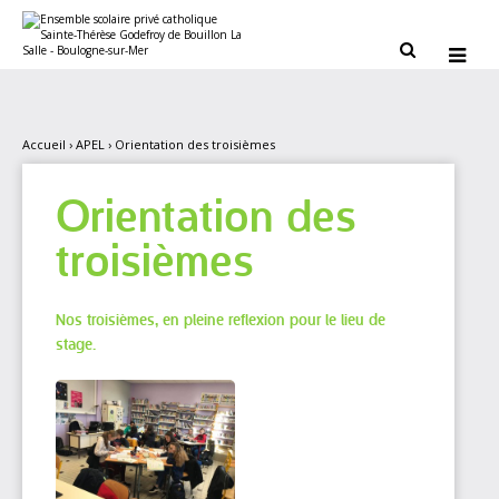
Aller
Outils
au
personnels
contenu.


|
Aller
à
la
navigation
Accueil
›
APEL
›
Orientation des troisièmes
Orientation des
troisièmes
Nos troisièmes, en pleine reflexion pour le lieu de
stage.