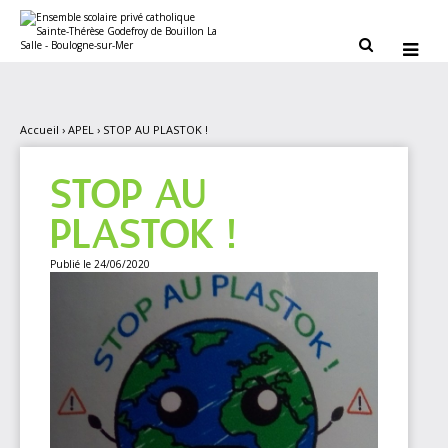
Aller
Outils
au
personnels
contenu.


|
Aller
à
la
navigation
Accueil
›
APEL
›
STOP AU PLASTOK !
STOP AU
PLASTOK !
Publié le 24/06/2020