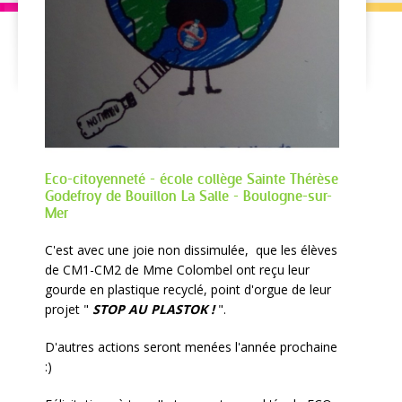
Eco-citoyenneté - école collège Sainte Thérèse
Godefroy de Bouillon La Salle - Boulogne-sur-
Mer
C'est avec une joie non dissimulée, que les élèves
de CM1-CM2 de Mme Colombel ont reçu leur
gourde en plastique recyclé, point d'orgue de leur
projet "
STOP AU PLASTOK !
".
D'autres actions seront menées l'année prochaine
:)