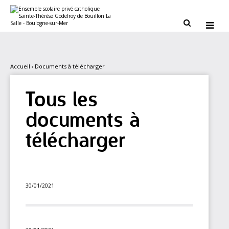
Aller
Outils
au
personnels
contenu.


|
Aller
à
la
navigation
Accueil
›
Documents à télécharger
Tous les
documents à
télécharger
30/01/2021