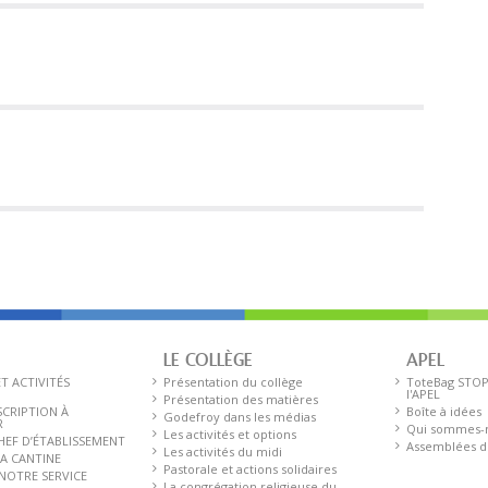
LE COLLÈGE
APEL
ET ACTIVITÉS
Présentation du collège
ToteBag STOP
l'APEL
Présentation des matières
SCRIPTION À
Boîte à idées
Godefroy dans les médias
R
Qui sommes-n
Les activités et options
HEF D’ÉTABLISSEMENT
Assemblées d
Les activités du midi
LA CANTINE
Pastorale et actions solidaires
 NOTRE SERVICE
La congrégation religieuse du