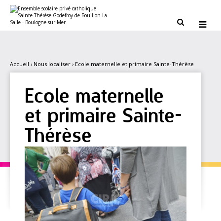
Aller
Outils
au
personnels
contenu.


|
Aller
à
la
navigation
Accueil
›
Nous localiser
›
Ecole maternelle et primaire Sainte-Thérèse
Ecole maternelle
et primaire Sainte-
Thérèse