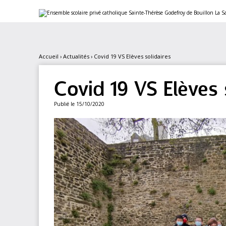
Aller
Outils
au
personnels
contenu.
|
Aller
à
la
navigation
Accueil
›
Actualités
›
Covid 19 VS Elèves solidaires
Covid 19 VS Elèves 
Publié le 15/10/2020