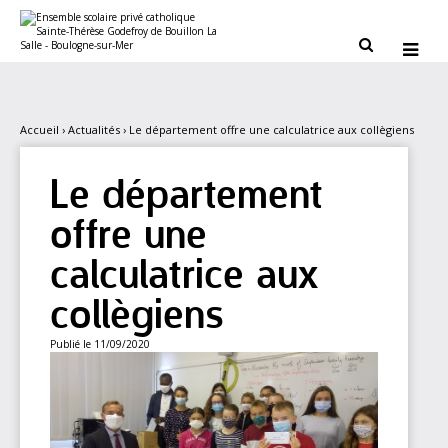
Aller
Outils
au
personnels
contenu.


|
Aller
à
la
navigation
Accueil
›
Actualités
›
Le département offre une calculatrice aux collègiens
Le département
offre une
calculatrice aux
collègiens
Publié le 11/09/2020