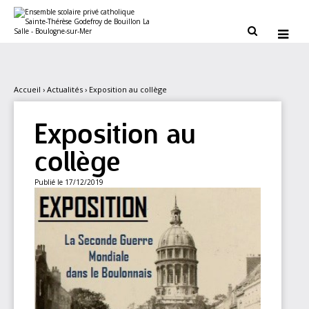
Aller
Outils
au
personnels
contenu.


|
Aller
à
la
navigation
Accueil
›
Actualités
›
Exposition au collège
Exposition au
collège
Publié le 17/12/2019