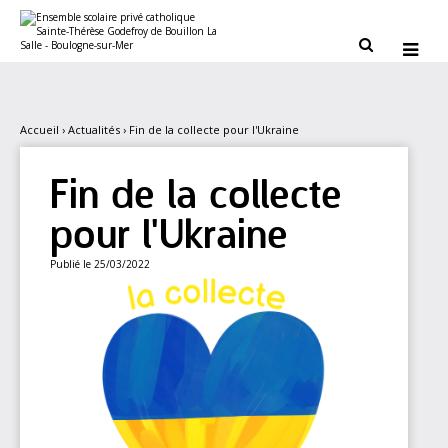
Aller
Outils
au
personnels
contenu.


|
Aller
à
la
navigation
Accueil
›
Actualités
›
Fin de la collecte pour l'Ukraine
Fin de la collecte
pour l'Ukraine
Publié le 25/03/2022