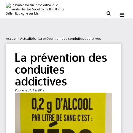
Aller
Outils
au
personnels
contenu.


|
Aller
à
la
navigation
Accueil
›
Actualités
›
La prévention des conduites addictives
La prévention des
conduites
addictives
Publié le 31/12/2019