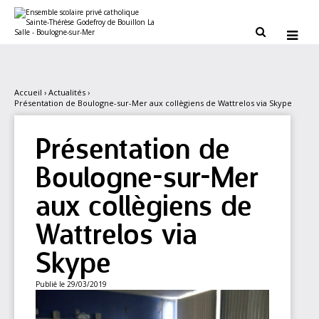
Aller
Outils
au
personnels
contenu.


|
Aller
à
la
navigation
Accueil
›
Actualités
›
Présentation de Boulogne-sur-Mer aux collègiens de Wattrelos via Skype
Présentation de
Boulogne-sur-Mer
aux collègiens de
Wattrelos via
Skype
Publié le 29/03/2019