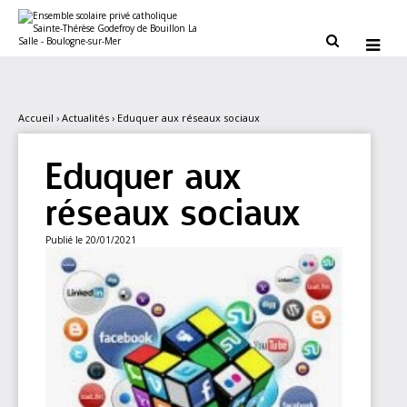
Aller
Outils
au
personnels
contenu.


|
Aller
à
la
navigation
Accueil
›
Actualités
›
Eduquer aux réseaux sociaux
Eduquer aux
réseaux sociaux
Publié le 20/01/2021