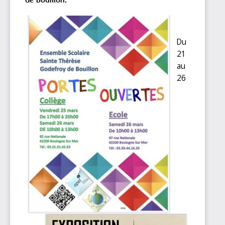
de Bouillon.
Du
21
au
26