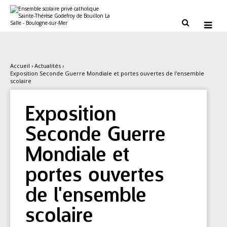
Aller
Outils
au
personnels
contenu.


|
Aller
à
la
navigation
Accueil
›
Actualités
›
Exposition Seconde Guerre Mondiale et portes ouvertes de l'ensemble
scolaire
Exposition
Seconde Guerre
Mondiale et
portes ouvertes
de l'ensemble
scolaire