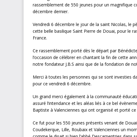
rassemblement de 550 jeunes pour un magnifique conc
décembre dernier.
Vendredi 6 décembre le jour de la saint Nicolas, le 
cette belle basilique Saint Pierre de Douai, pour le
France.
Ce rassemblement porté dès le départ par Bénédict
l’occasion de célébrer en chantant la fin de cette ann
notre fondateur J.B.S ainsi que de la fondation de no
Merci à toutes les personnes qui se sont investies d
pour ce vendredi 6 décembre.
Un grand merci également à la communauté éducative
assuré l’intendance et les aléas liés à ce bel évènem
Baptiste à Valenciennes qui ont organisé et porté ce 
Ce fut pour les 550 jeunes présents venant de Douai
Coudekerque, Lille, Roubaix et Valenciennes un mome
comme le disait si bien l’abbé Descarpentries dans s