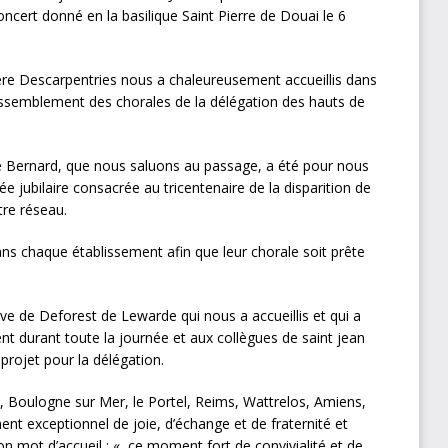
ert donné en la basilique Saint Pierre de Douai le 6
père Descarpentries nous a chaleureusement accueillis dans
 rassemblement des chorales de la délégation des hauts de
e Bernard, que nous saluons au passage, a été pour nous
ée jubilaire consacrée au tricentenaire de la disparition de
tre réseau.
ans chaque établissement afin que leur chorale soit prête
 de Deforest de Lewarde qui nous a accueillis et qui a
ent durant toute la journée et aux collègues de saint jean
projet pour la délégation.
, Boulogne sur Mer, le Portel, Reims, Wattrelos, Amiens,
nt exceptionnel de joie, d’échange et de fraternité et
on mot d’accueil : « ce moment fort de convivialité et de