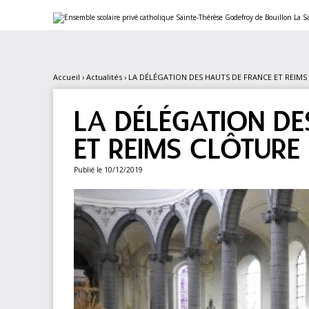
Aller
Outils
au
personnels
contenu.
|
Aller
à
la
navigation
Accueil
›
Actualités
›
LA DÉLÉGATION DES HAUTS DE FRANCE ET REIMS
LA DÉLÉGATION DE
ET REIMS CLÔTURE 
Publié le 10/12/2019