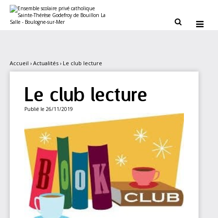
Aller
Outils
au
personnels
contenu.


|
Aller
à
la
navigation
Accueil
›
Actualités
›
Le club lecture
Le club lecture
Publié le 26/11/2019