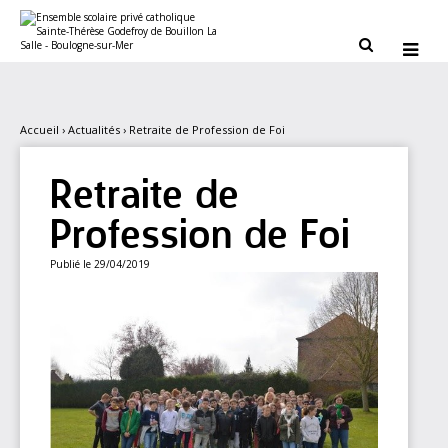
Aller
Outils
au
personnels
contenu.


|
Aller
à
la
navigation
Accueil
›
Actualités
›
Retraite de Profession de Foi
Retraite de
Profession de Foi
Publié le 29/04/2019