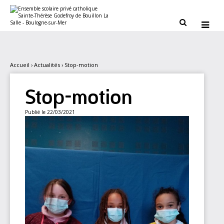
Aller
Outils
au
personnels
contenu.


|
Aller
à
la
navigation
Accueil
›
Actualités
›
Stop-motion
Stop-motion
Publié le 22/03/2021