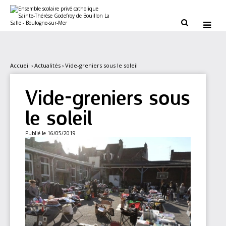
Aller
Outils
au
personnels
contenu.


|
Aller
à
la
navigation
Accueil
›
Actualités
›
Vide-greniers sous le soleil
Vide-greniers sous
le soleil
Publié le 16/05/2019